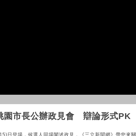
 桃園市長公辦政見會 辯論形式PK
15)日登場，候選人同場闡述政見，《三立新聞網》帶您來