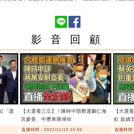
影 音 回 顧
慧虹「護
【大選看三立】 / 陳時中陪鄭運鵬仁海
【大選看
宮參香、中壢車隊掃街
虹 延續
直播時間：2022/11/10 15:55
直播時間：2