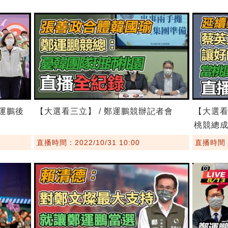
鄭運鵬後
【大選看三立】 / 鄭運鵬競辦記者會
【大選看
桃競總
直播時間：2022/10/31 10:00
直播時間：2