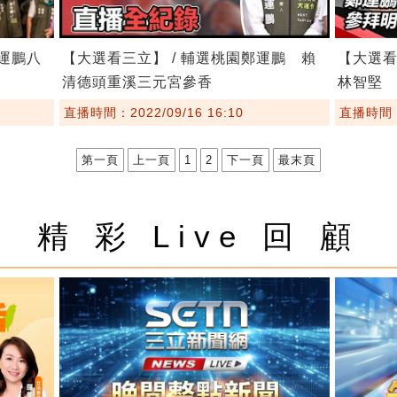
鄭運鵬八
【大選看三立】 / 輔選桃園鄭運鵬 賴
【大選看
清德頭重溪三元宮參香
林智堅
直播時間：2022/09/16 16:10
直播時間：2
第一頁
上一頁
1
2
下一頁
最末頁
精 彩 Live 回 顧