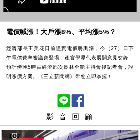
電價喊漲！大戶漲8%、平均漲5%？
經濟部長王美花日前證實電價將調漲，今（27）日下
午電價費率審議會登場，產官學界代表展開意見交鋒。
預計傍晚5時由經濟部次長林全能主持會後記者會，說
明漲價方案。《三立新聞網》帶您立即掌握！
影 音 回 顧