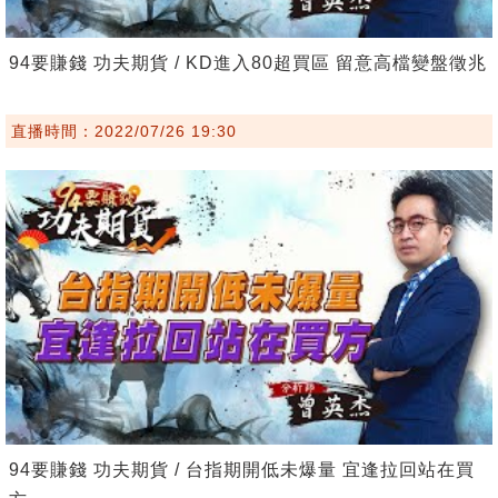
94要賺錢 功夫期貨 / KD進入80超買區 留意高檔變盤徵兆
直播時間：2022/07/26 19:30
94要賺錢 功夫期貨 / 台指期開低未爆量 宜逢拉回站在買