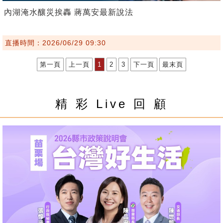
內湖淹水釀災挨轟 蔣萬安最新說法
直播時間：2026/06/29 09:30
第一頁
上一頁
1
2
3
下一頁
最末頁
精 彩 Live 回 顧