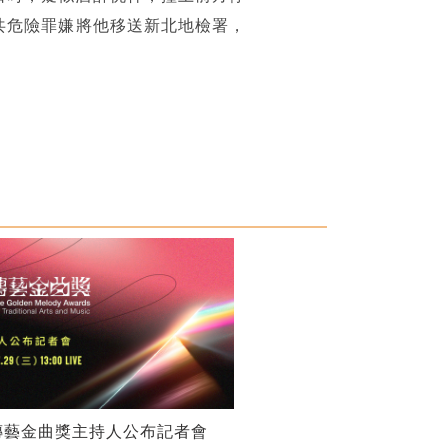
共危險罪嫌將他移送新北地檢署，
傳藝金曲獎主持人公布記者會