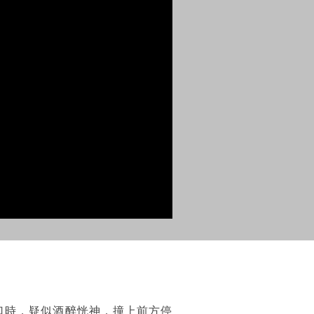
口時，疑似酒醉恍神，撞上前方停