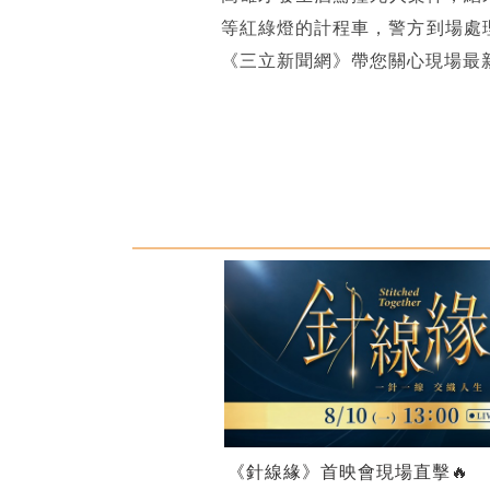
等紅綠燈的計程車，警方到場處
《三立新聞網》帶您關心現場最
《針線緣》首映會現場直擊🔥