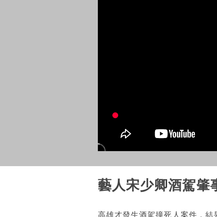
藝人宋少卿酒駕肇事
高雄才發生酒駕撞死人案件，結