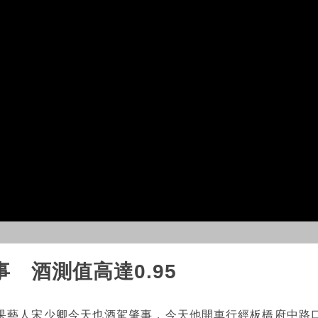
 酒測值高達0.95
果藝人宋少卿今天也酒駕肇事，今天他開車行經板橋府中路