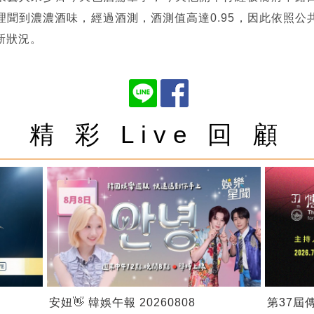
理聞到濃濃酒味，經過酒測，酒測值高達0.95，因此依照公
新狀況。
精 彩 Live 回 顧
安妞👋 韓娛午報 20260808
第37屆