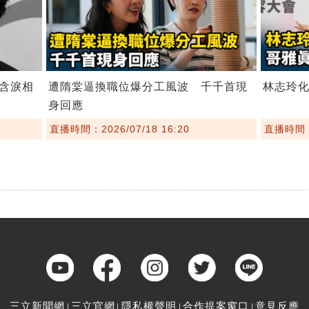
含淚相
遭隋棠逼換職位爆分工風波 千千首現
林志玲
身回應
直播時間：2026/07/18 16:20
直播時間：2
三立新聞網
三立官網
隱私權聲明
合作提案窗口
意見反應