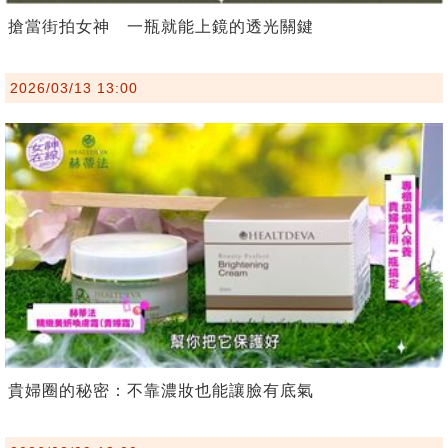
搶當街拍女神 一瓶就能上鏡的透光關鍵
2026/03/13 13:00
貴婦圈的秘密：不靠濃妝也能讓臉有底氣