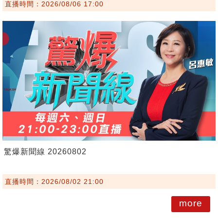
直播時間：2026/08/06 17:00
驚爆新聞線 20260802
直播時間：2026/08/02 21:00
more