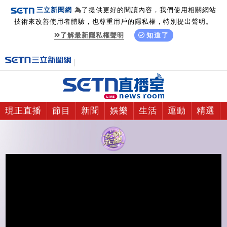
三立新聞網
為了提供更好的閱讀內容，我們使用相關網站
技術來改善使用者體驗，也尊重用戶的隱私權，特別提出聲明。
了解最新隱私權聲明
知道了
現正直播
節目
新聞
娛樂
生活
運動
精選