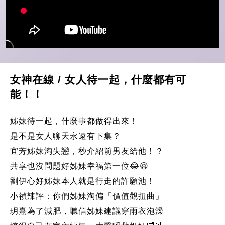
女神在線 / 女人待一起，什麼都有可
能！！
姊妹待一起，什麼事都做得出來！
是不是女人聊天永遠有下集？
宜芳姊妹淘失戀，秒介紹前男友給他！？
共享也沒問題好姊妹幸福第一位😂😆
劉伊心好姊妹本人就是行走的許願池！
小禎辣評：你們姊妹淘偏「價值觀扭曲」
玥熹為了減肥，聽信姊妹建議穿雨衣泡澡