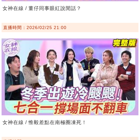
女神在線 / 董仔同事眼紅說閒話？
直播時間：2026/02/25 21:00
女神在線 / 惟毅差點在南極圈凍死！