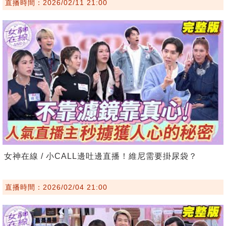
直播時間：2026/02/11 21:00
女神在線 / 小CALL邊吐邊直播！維尼需要掛尿袋？
直播時間：2026/02/04 21:00