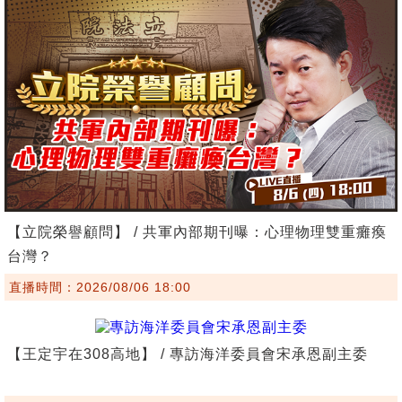
【立院榮譽顧問】 / 共軍內部期刊曝：心理物理雙重癱瘓
台灣？
直播時間：2026/08/06 18:00
【王定宇在308高地】 / 專訪海洋委員會宋承恩副主委