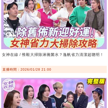
女神在線 / 惟毅大掃除淋黴菌水？逸帆省力清潔超聰明！
直播時間：2026/01/28 21:00