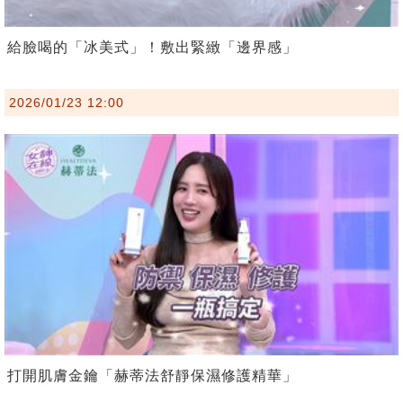
給臉喝的「冰美式」！敷出緊緻「邊界感」
2026/01/23 12:00
打開肌膚金鑰「赫蒂法舒靜保濕修護精華」