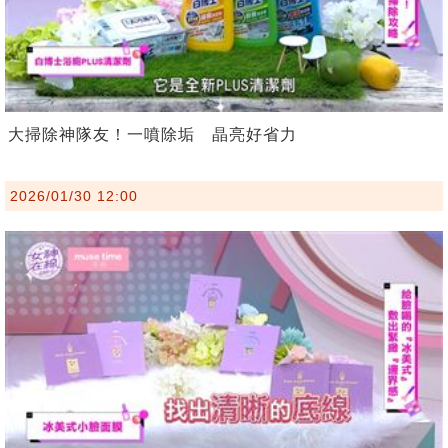
大掃除神隊友！一噴除垢 晶亮好省力
2026/01/30 12:00