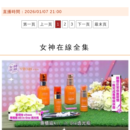
直播時間：2026/01/07 21:00
第一頁
上一頁
1
2
3
下一頁
最末頁
女神在線全集