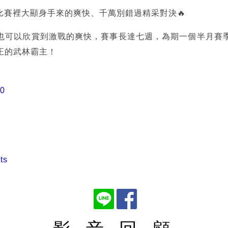
比賽裡大顯身手來的爽快、千萬別錯過精采對決🔥
也可以欣賞到激戰的爽快，賽事長達七週，為期一個半月賽
正的武林霸主！
Y0
ts