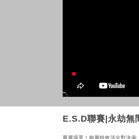
E.S.D聯賽|永劫無
華麗場景！絢麗特效頂尖對決🤩