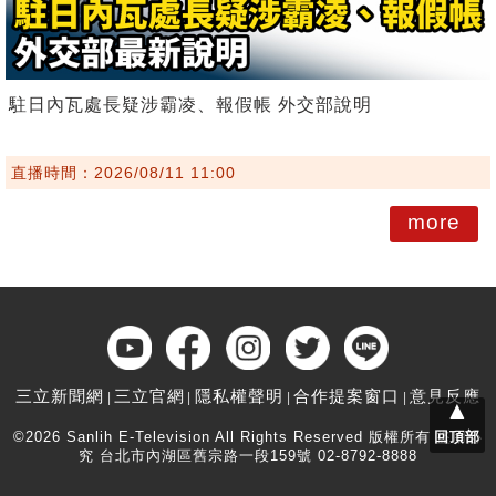
駐日內瓦處長疑涉霸凌、報假帳 外交部說明
直播時間：2026/08/11 11:00
more
三立新聞網
三立官網
隱私權聲明
合作提案窗口
意見反應
▲
©2026 Sanlih E-Television All Rights Reserved 版權所有 盜用必
回頂部
究 台北市內湖區舊宗路一段159號 02-8792-8888