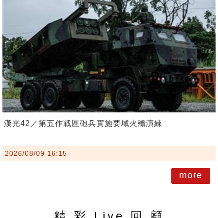
漢光42／第五作戰區砲兵實施要域火殲演練
2026/08/09 16:15
more
精 彩 Live 回 顧