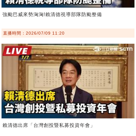
強颱巴威來勢洶洶!賴清德視導部隊防颱整備
直播時間：2026/07/09 11:20
賴清德出席「台灣創投暨私募投資年會」