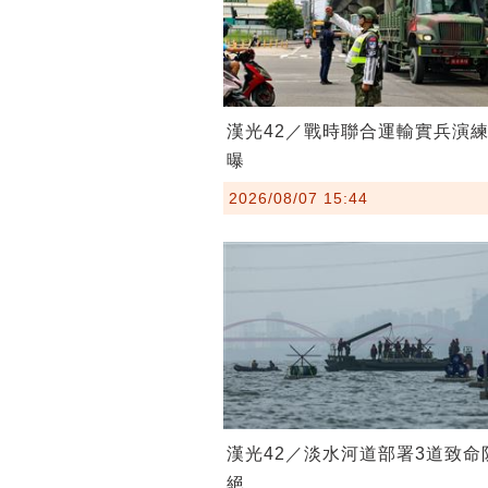
漢光42／戰時聯合運輸實兵演
曝
2026/08/07 15:44
漢光42／淡水河道部署3道致命
絕