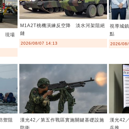
M1A2T桃機演練反空降 淡水河架阻絕
視導城
鏈
點
練 現場
2026/08/07 14:13
2026/08/
防禦阻
漢光42／第五作戰區實施關鍵基礎設施
漢光42
防衛
兵推