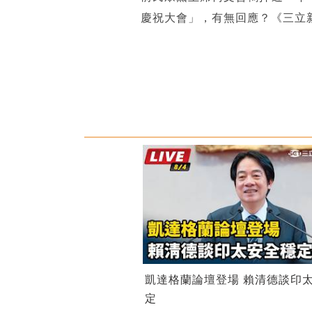
慶祝大會」，有無回應？《三立
凱達格蘭論壇登場 賴清德談印
定