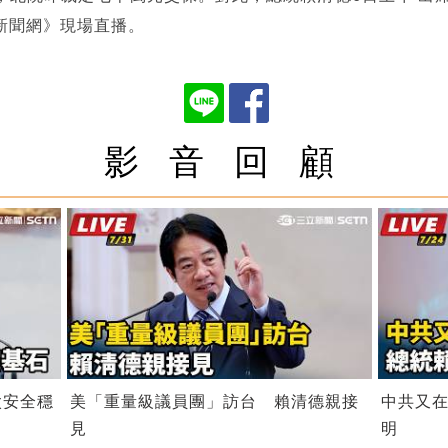
新聞網》現場直播。
影 音 回 顧
太安全穩
美「重量級議員團」訪台 賴清德親接
中共又在
見
明