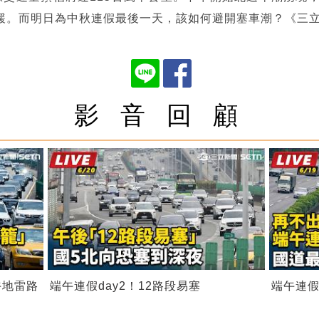
緩。而明日為中秋連假最後一天，該如何避開塞車潮？《三
影 音 回 顧
午地雷路
端午連假day2！12路段易塞
端午連