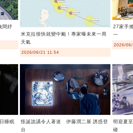
晚間紓
27家手
米克拉很快就變中颱！專家曝未來一周
一
天氣
2026/06/
2026/06/21 11:54
日睡眠
怪誕詭譎令人著迷 伊藤潤二展 誘惑登
明迎夏至
台
碰