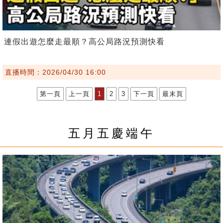
連假出遊怎麼走最順？高公局路況預測快看
直播時間：2026/04/30 16:00
第一頁
上一頁
1
2
3
下一頁
最末頁
五月五慶端午