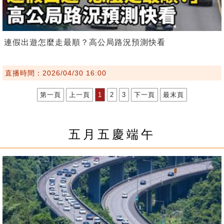
連假出遊怎麼走最順？高公局路況預測快看
直播時間：2026/04/30 16:00
第一頁
上一頁
1
2
3
下一頁
最末頁
五月五慶端午