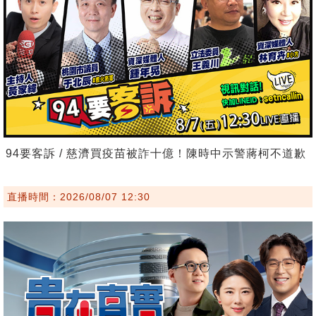
94要客訴 / 慈濟買疫苗被詐十億！陳時中示警蔣柯不道歉
直播時間：2026/08/07 12:30