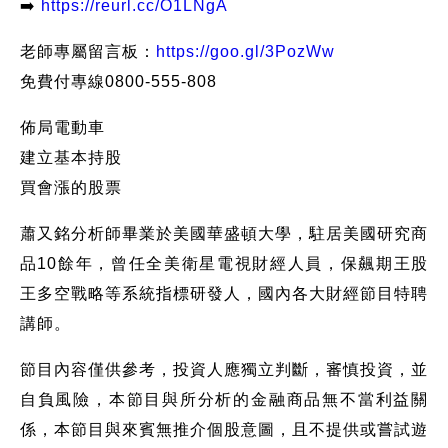
➡️
https://reurl.cc/O1LNgA​
老師專屬留言板：
https://goo.gl/3PozWw
免費付專線0800-555-808
佈局電動車
建立基本持股
買會漲的股票
蕭又銘分析師畢業於美國華盛頓大學，駐居美國研究商
品10餘年，曾任全美衛星電視財經人員，保飆期王股
王多空戰略等系統指標研發人，國內各大財經節目特聘
講師。
節目內容僅供參考，投資人應獨立判斷，審慎投資，並
自負風險，本節目與所分析的金融商品無不當利益關
係，本節目與來賓無推介個股意圖，且不提供或嘗試遊