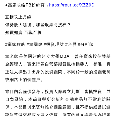
●贏家攻略FB粉絲頁→
https://reurl.cc/XZZ9D
直接攻上月線
強勢股大漲後，哪些股票將接棒？
知買知賣 百戰百勝
#贏家攻略 #韋國慶 #投資理財 #台股 #分析師
韋老師是美國紐約州立大學MBA，曾任寶來投信雙基
金經理人，寶來證券自營部期貨風控操盤人，是唯一真
正法人操盤手出身的投資顧問，不同於一般的投顧老師
或網路上的個體戶。
節目內容僅供參考，投資人應獨立判斷，審慎投資，並
自負風險，本節目與所分析的金融商品無不當利益關
係，本節目與來賓無推介個股意圖，且不提供或嘗試遊
說觀眾做交易或投資之依據，所有的意見與看法為特定