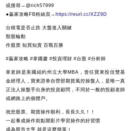
或搜尋→@rich57999
●贏家攻略FB粉絲頁→
https://reurl.cc/XZZ9D
台積電是否止跌 大盤進入關鍵
類股輪動
作股票 知買知賣 百戰百勝
#贏家攻略 #韋國慶 #投資理財 #台股 #分析師
韋老師是美國紐約州立大學MBA，曾任寶來投信雙基
金經理人，寶來證券自營部期貨風控操盤人，是唯一真
正法人操盤手出身的投資顧問，不同於一般的投顧老師
或網路上的個體戶。
祝您股票、期貨操作順利，長長久久！！
一起養成操作前點開影片學習操作的好習慣
成為股市大亨 就是這麼簡單！