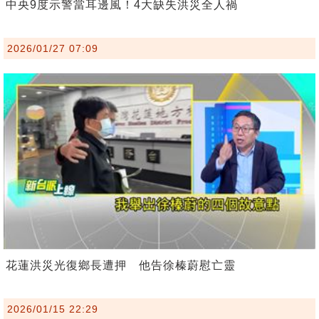
中央9度示警當耳邊風！4大缺失洪災全人禍
2026/01/27 07:09
花蓮洪災光復鄉長遭押 他告徐榛蔚慰亡靈
2026/01/15 22:29