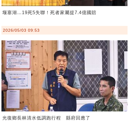
堰塞湖…19死5失聯！死者家屬提7.4億國賠
2026/05/03 09:53
光復鄉長林清水低調跑行程 縣府回應了