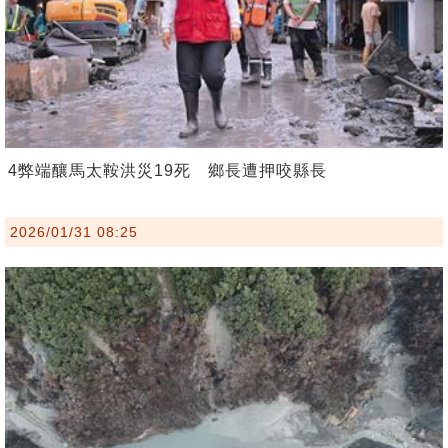
4弊端釀馬太鞍洪災19死 鄉長遭押咬縣長
2026/01/31 08:25