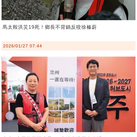
馬太鞍洪災19死！鄉長不背鍋反咬徐榛蔚
2026/01/27 07:44