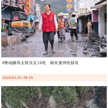
4弊端釀馬太鞍洪災19死 鄉長遭押咬縣長
2026/01/31 08:25