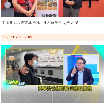
中央9度示警當耳邊風！4大缺失洪災全人禍
2026/01/27 07:09