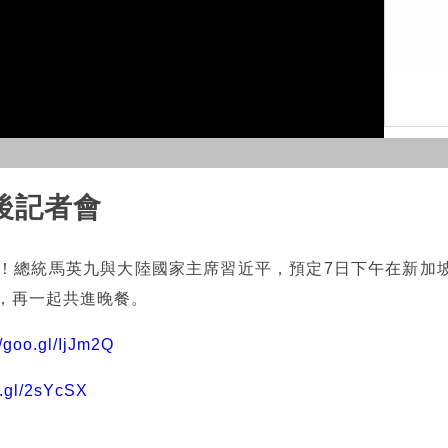
Video
後記者會
面！總統馬英九與大陸國家主席習近平，預定7日下午在新加
，再一起共進晚餐。
//goo.gl/IjJm2Q
o.gl/2sYcSX