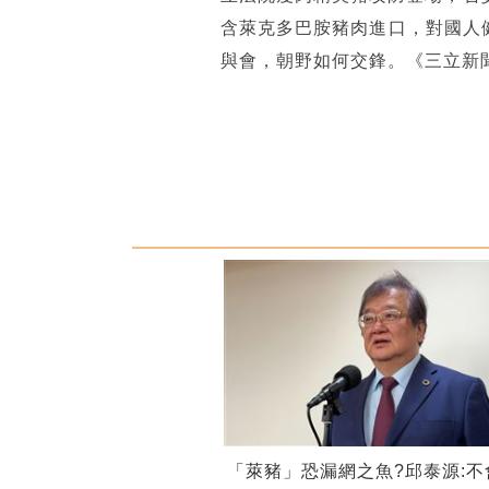
含萊克多巴胺豬肉進口，對國人
與會，朝野如何交鋒。《三立新
「萊豬」恐漏網之魚?邱泰源:不