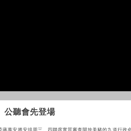
 公聽會先登場
委蔣萬安將安排周三、四聯席實質審查開放美豬的九道行政命