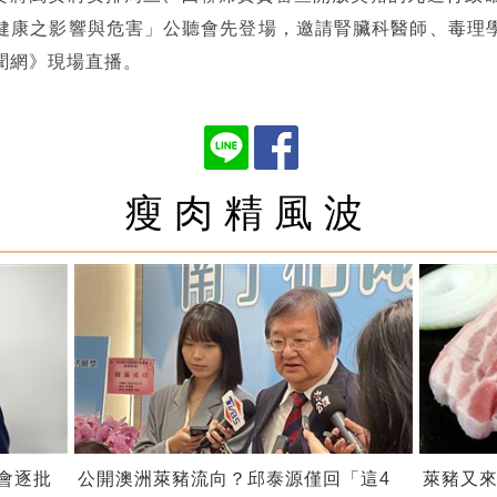
健康之影響與危害」公聽會先登場，邀請腎臟科醫師、毒理
聞網》現場直播。
瘦肉精風波
會逐批
公開澳洲萊豬流向？邱泰源僅回「這4
萊豬又來