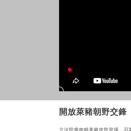
開放萊豬朝野交鋒
立法院瘦肉精美豬攻防登場，召