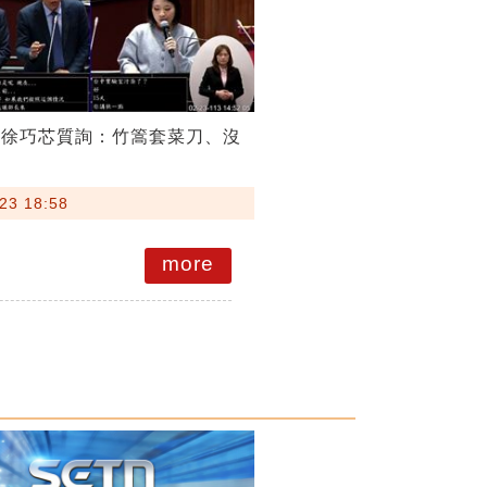
嗆徐巧芯質詢：竹篙套菜刀、沒
23 18:58
more