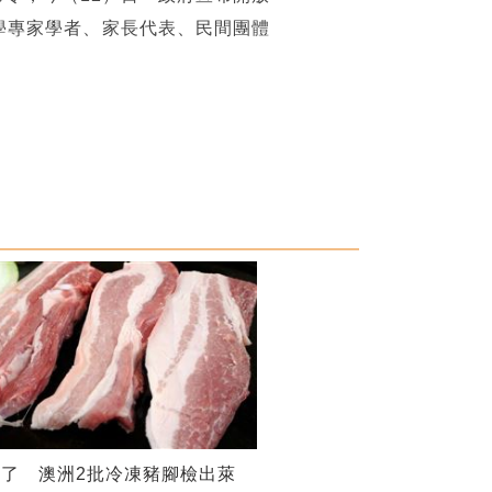
學專家學者、家長代表、民間團體
了 澳洲2批冷凍豬腳檢出萊