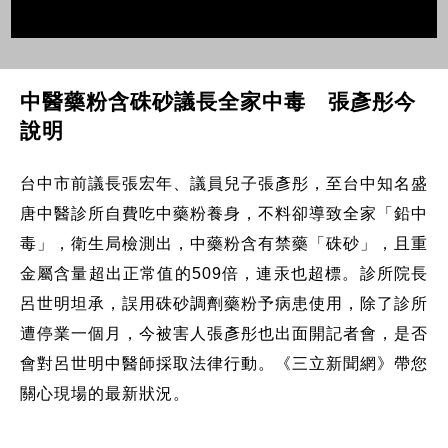
中醫藥粉含硃砂議長全家中毒 張彥彤今
說明
台中市前議長張宏年、議員兒子張彥彤，至台中知名盛
唐中醫診所自費吃中藥粉養身，不料卻導致全家「鉛中
毒」，衛生局檢測出，中藥粉含有禁藥「硃砂」，且重
金屬含量超出正常值的509倍，連汞也超標。診所院長
呂世明坦承，誤用硃砂調劑藥粉予病患使用，除了診所
遭停業一個月，今被害人張彥彤也出面開記者會，是否
會對呂世明中醫師採取法律行動。《三立新聞網》帶您
關心現場的最新狀況。