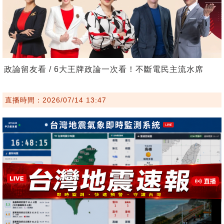
政論留友看 / 6大王牌政論一次看！不斷電民主流水席
直播時間：2026/07/14 13:47