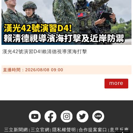
漢光42號演習D4!賴清德視導濱海打擊
直播時間：2026/08/08 09:00
more
三立新聞網
三立官網
隱私權聲明
合作提案窗口
意見反應