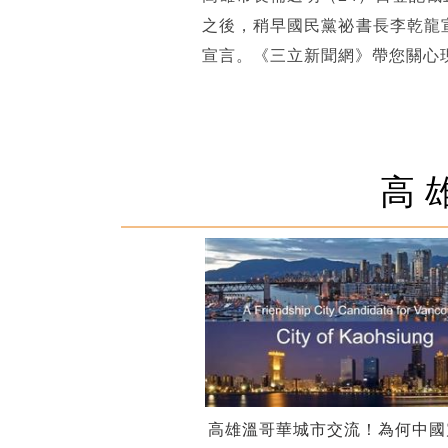
之後，稍早國民黨祕書長李乾龍
宣言。《三立新聞網》帶您關心
高
高雄溫哥華城市交流！為何中國