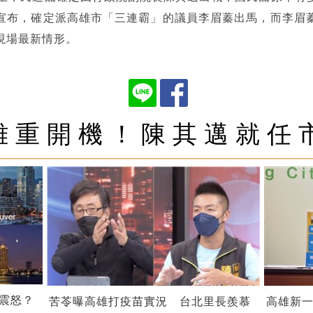
宣布，確定派高雄市「三連霸」的議員李眉蓁出馬，而李眉
現場最新情形。
雄重開機！陳其邁就任
震怒？
苦苓曝高雄打疫苗實況 台北里長羨慕
高雄新