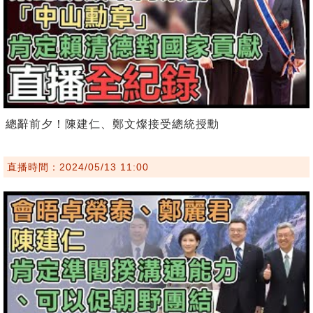
總辭前夕！陳建仁、鄭文燦接受總統授勳
直播時間：2024/05/13 11:00