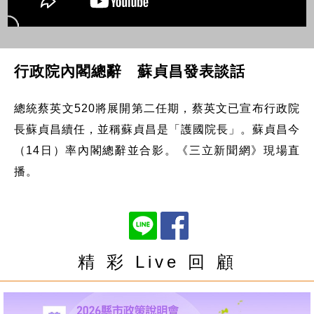
行政院內閣總辭 蘇貞昌發表談話
總統蔡英文520將展開第二任期，蔡英文已宣布行政院
長蘇貞昌續任，並稱蘇貞昌是「護國院長」。蘇貞昌今
（14日）率內閣總辭並合影。《三立新聞網》現場直
播。
精 彩 Live 回 顧