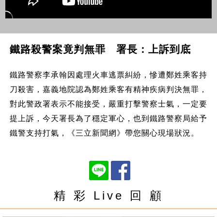
鐵路殺警案竟判無罪 署長：上訴到底
鐵路警察李承翰因處理火車逃票糾紛，慘遭鄭姓乘客持
刀殺害，嘉義地院認為鄭姓乘客有精神疾病判決無罪，
對此警政署表示不能接受，嚴重打擊警察士氣，一定要
提上訴，今天署長為了穩定軍心，也到鐵路警察局給予
鐵警支持打氣，《三立新聞網》帶您關心現場狀況。
精 彩 Live 回 顧