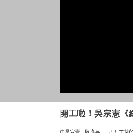
開工啦！吳宗憲《
由吳宗憲、陳漢典、LULU主持