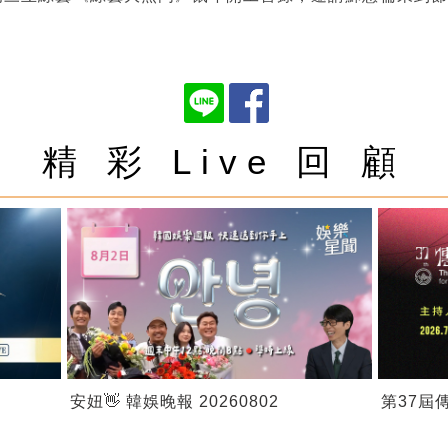
精 彩 Live 回 顧
安妞👋 韓娛晚報 20260802
第37屆