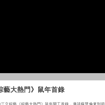
綜藝大熱門》鼠年首錄
的三立綜藝《綜藝大熱門》鼠年開工首錄，邀請蘇慧倫來到節目