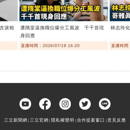
含淚相
遭隋棠逼換職位爆分工風波 千千首現
林志玲
身回應
直播時間：2026/07/18 16:20
直播時間：2
三立新聞網
三立官網
隱私權聲明
合作提案窗口
意見反應