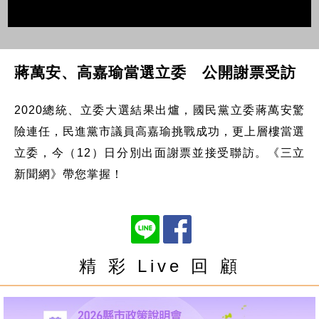
蔣萬安、高嘉瑜當選立委 公開謝票受訪
2020總統、立委大選結果出爐，國民黨立委蔣萬安驚
險連任，民進黨市議員高嘉瑜挑戰成功，更上層樓當選
立委，今（12）日分別出面謝票並接受聯訪。《三立
新聞網》帶您掌握！
精 彩 Live 回 顧