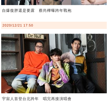
自爆復胖還是要露 蔡尚樺曝跨年戰袍
2020/12/21 17:50
宇宙人首登台北跨年 唱完再接演唱會