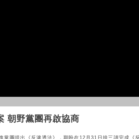
案 朝野黨團再啟協商
進黨團提出《反滲透法》，期盼在12月31日拚三讀完成《