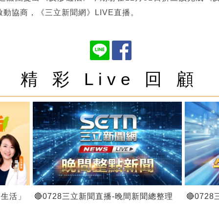
啟動協商，《三立新聞網》LIVE直播。
精 彩 Live 回 顧
好生活」
🔴0728三立新聞直播-晚間新聞總整理
🔴07