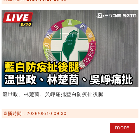
溫世政、林楚茵、吳崢痛批藍白防疫扯後腿
直播時間：2026/08/10 09:30
more