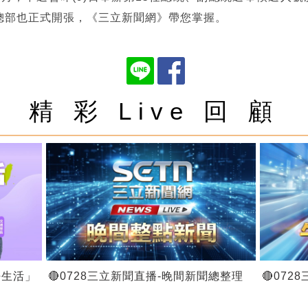
選總部也正式開張，《三立新聞網》帶您掌握。
精 彩 Live 回 顧
好生活」
🔴0728三立新聞直播-晚間新聞總整理
🔴07