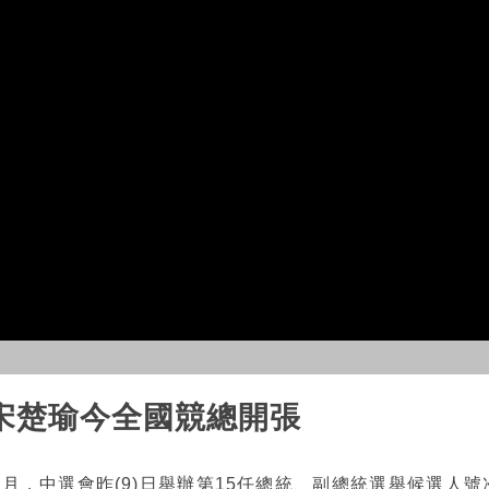
宋楚瑜今全國競總開張
個月，中選會昨(9)日舉辦第15任總統、副總統選舉候選人