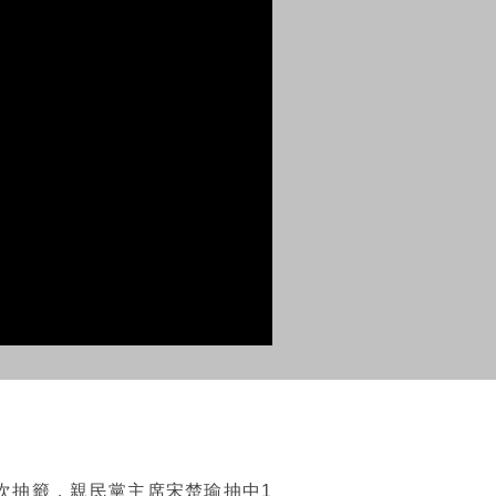
號次抽籤，親民黨主席宋楚瑜抽中1