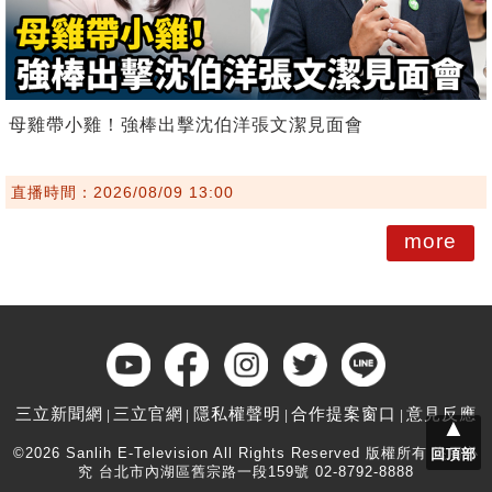
母雞帶小雞！強棒出擊沈伯洋張文潔見面會
直播時間：2026/08/09 13:00
more
三立新聞網
三立官網
隱私權聲明
合作提案窗口
意見反應
▲
©2026 Sanlih E-Television All Rights Reserved 版權所有 盜用必
回頂部
究 台北市內湖區舊宗路一段159號 02-8792-8888