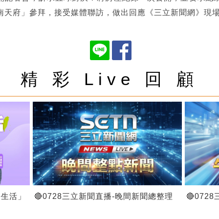
南天府」參拜，接受媒體聯訪，做出回應《三立新聞網》現
精 彩 Live 回 顧
好生活」
🔴0728三立新聞直播-晚間新聞總整理
🔴07