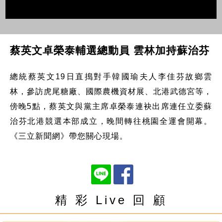
蔡英文卓榮泰輔選總動員 雲林加持蘇治芬
總統蔡英文19日直搗對手韓國瑜夫人李佳芬故鄉雲
林，參訪虎尾糖廠、國際農機資材展、北港武德宮等，
傍晚5點，蔡英文與黨主席卓榮泰連袂出席連任立委蘇
治芬北港競選本部成立，晚間轉往桃園全運會開幕。
《三立新聞網》帶您關心現場。
精 彩 Live 回 顧