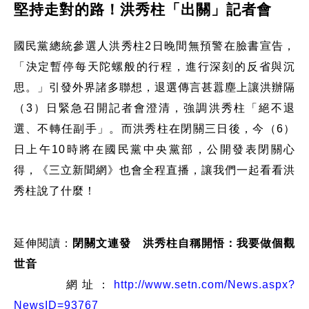
堅持走對的路！洪秀柱「出關」記者會
國民黨總統參選人洪秀柱2日晚間無預警在臉書宣告，
「決定暫停每天陀螺般的行程，進行深刻的反省與沉
思。」引發外界諸多聯想，退選傳言甚囂塵上讓洪辦隔
（3）日緊急召開記者會澄清，強調洪秀柱「絕不退
選、不轉任副手」。而洪秀柱在閉關三日後，今（6）
日上午10時將在國民黨中央黨部，公開發表閉關心
得，《三立新聞網》也會全程直播，讓我們一起看看洪
秀柱說了什麼！
延伸閱讀：
閉關文連發 洪秀柱自稱開悟：我要做個觀
世音
網址：
http://www.setn.com/News.aspx?
NewsID=93767