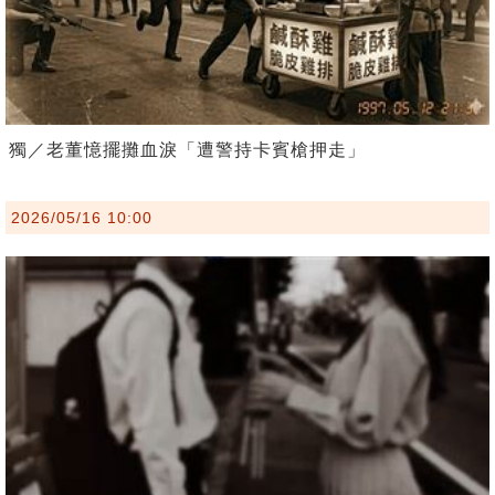
獨／老董憶擺攤血淚「遭警持卡賓槍押走」
2026/05/16 10:00