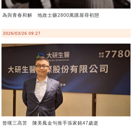
為與青春和解 地政士砸2800萬購屋尋初戀
2026/03/26 09:27
曾嘆三高苦 陳美鳳金句推手張家銘47歲逝