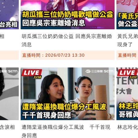
相
胡瓜攜三位奶奶做公益 回應吳宗憲離婚
黃氏兄
消息
現身了
直播時間：2026/07/23 13:30
直播時間：2
含淚相
遭隋棠逼換職位爆分工風波 千千首現
林志玲
身回應