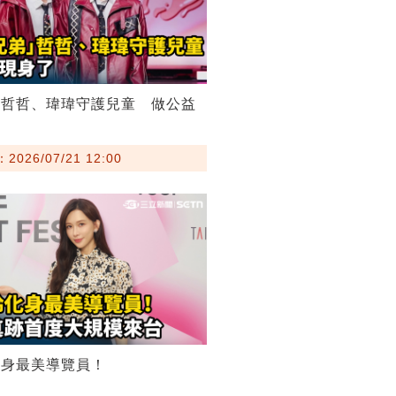
弟哲哲、瑋瑋守護兒童 做公益
026/07/21 12:00
化身最美導覽員！