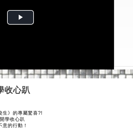
Play
Video
學收心趴
生》的專屬驚喜?!
亂入開學收心趴
不意的行動！