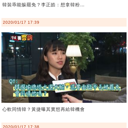
韓裝乖能躲罷免？李正皓：想拿韓粉…
2020/01/17 17:39
心軟同情韓？黃捷曝其實想再給韓機會
2020/01/17 17:38