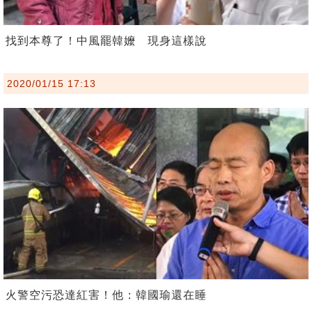
找到本尊了！中風罷韓嬤 現身這樣說
2020/01/15 17:13
火警空污恐達紅害！他：韓國瑜還在睡