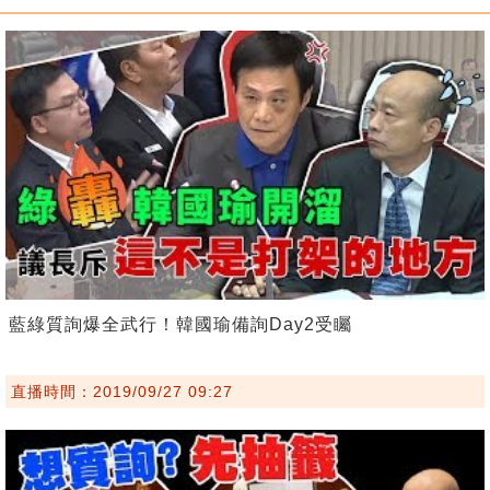
藍綠質詢爆全武行！韓國瑜備詢Day2受矚
直播時間：2019/09/27 09:27