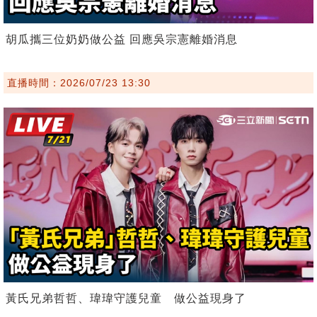
胡瓜攜三位奶奶做公益 回應吳宗憲離婚消息
直播時間：2026/07/23 13:30
黃氏兄弟哲哲、瑋瑋守護兒童 做公益現身了