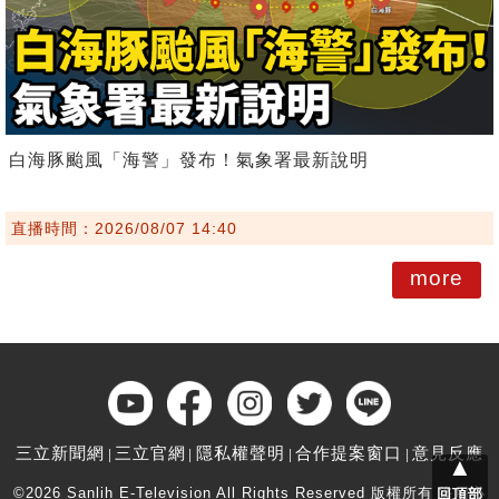
白海豚颱風「海警」發布！氣象署最新說明
直播時間：2026/08/07 14:40
more
三立新聞網
三立官網
隱私權聲明
合作提案窗口
意見反應
▲
©2026 Sanlih E-Television All Rights Reserved 版權所有 盜用必
回頂部