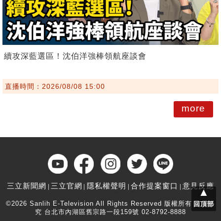
續攻深藍選區！沈伯洋強棒領航座談會
直播時間：2026/08/08 15:00
more
三立新聞網
三立官網
隱私權聲明
合作提案窗口
意見反應
▲
©2026 Sanlih E-Television All Rights Reserved 版權所有 盜用必
回頂部
究 台北市內湖區舊宗路一段159號 02-8792-8888