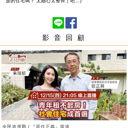
放的住宅嗎？ 太細心太整齊了吧…)
影 音 回 顧
全民攻房戰 / 『居住正義』當道