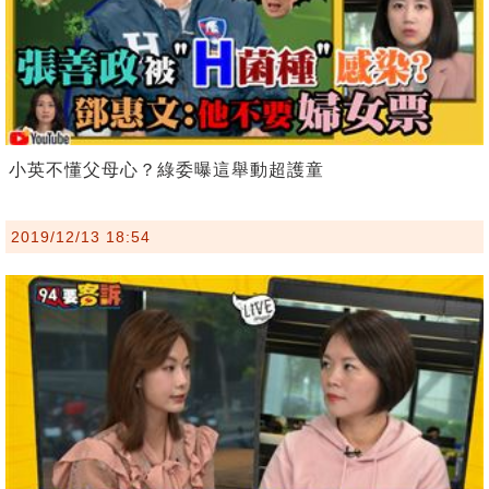
小英不懂父母心？綠委曝這舉動超護童
2019/12/13 18:54