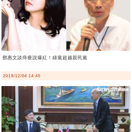
鄧惠文談痔瘡說爆紅！綠黨超越親民黨
2019/12/04 14:45