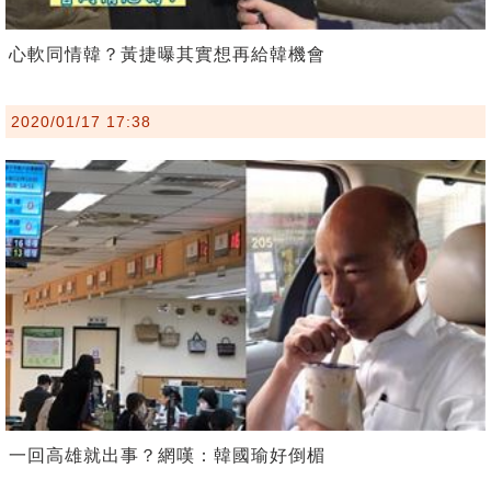
心軟同情韓？黃捷曝其實想再給韓機會
2020/01/17 17:38
一回高雄就出事？網嘆：韓國瑜好倒楣