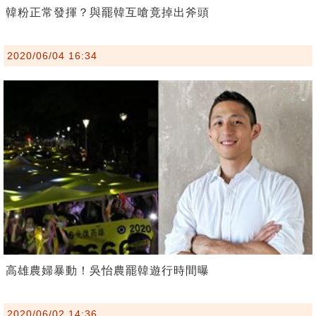
韓粉正常發揮？與罷韓互嗆竟掉出斧頭
2020/06/04 16:34
高雄農婦暴動！吳怡農罷韓遊行時間曝
2020/06/02 14:36