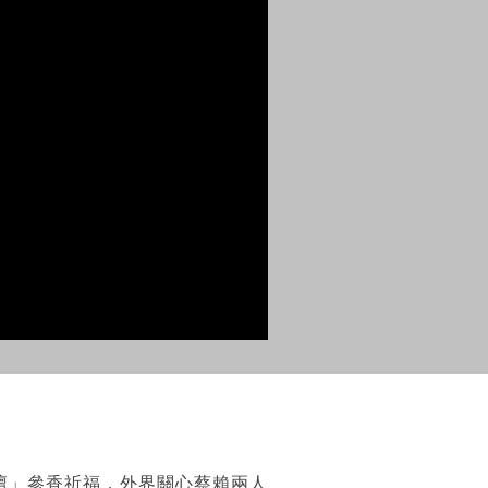
壇」參香祈福，外界關心蔡賴兩人