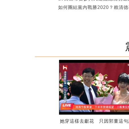
如何團結黨內戰勝2020？賴清
她穿這樣去獻花 只因郭董這句