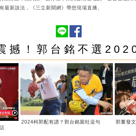
德有最新說法，《三立新聞網》帶您現場直播。
震撼！郭台銘不選202
2024柯郭配有譜？郭台銘親吐這句
郭董發文
話