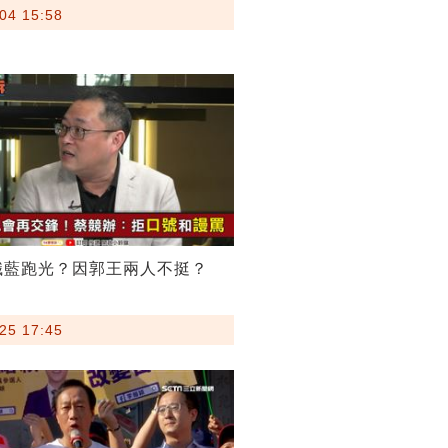
04 15:58
識藍跑光？因郭王兩人不挺？
25 17:45