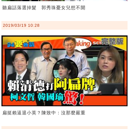
聽扁話落選掉髮 郭秀珠憂女兒想不開
2019/03/19 10:28
扁挺賴逼退小英？陳致中：沒那麼嚴重