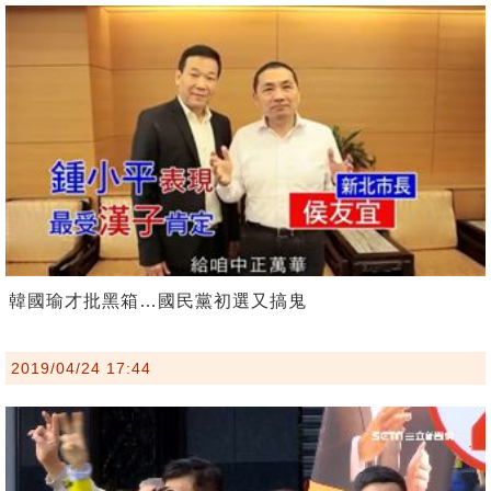
韓國瑜才批黑箱…國民黨初選又搞鬼
2019/04/24 17:44