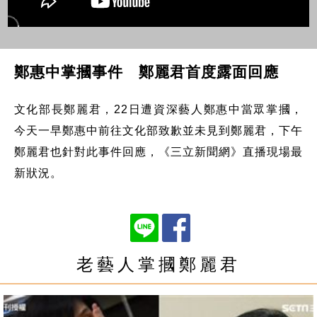
鄭惠中掌摑事件 鄭麗君首度露面回應
文化部長鄭麗君，22日遭資深藝人鄭惠中當眾掌摑，
今天一早鄭惠中前往文化部致歉並未見到鄭麗君，下午
鄭麗君也針對此事件回應，《三立新聞網》直播現場最
新狀況。
老藝人掌摑鄭麗君