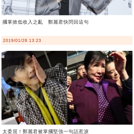
摑掌掀低收入之亂 鄭麗君快閃回這句
2019/01/28 13:23
太委屈！鄭麗君被掌摑堅強一句話惹淚