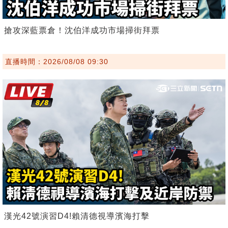
搶攻深藍票倉！沈伯洋成功市場掃街拜票
直播時間：2026/08/08 09:30
漢光42號演習D4!賴清德視導濱海打擊