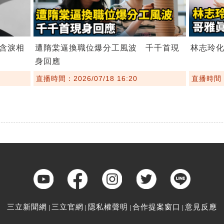
含淚相
遭隋棠逼換職位爆分工風波 千千首現
林志玲
身回應
直播時間：2026/07/18 16:20
直播時間：2
三立新聞網
三立官網
隱私權聲明
合作提案窗口
意見反應