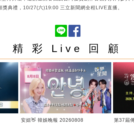
禮，10/27(六)19:00 三立新聞網全程LIVE直播。
精 彩 Live 回 顧
安妞👋 韓娛晚報 20260808
第37屆