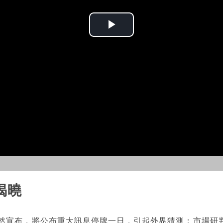
Play
Video
揭曉
突然宣布，將公布重大訊息停牌一日，引起外界猜測；市場研